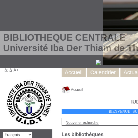
BIBLIOTHEQUE CENTRALE
Université Iba Der Thiam de Th
A-
A
A+
Accueil
Calendrier
Actual
Accueil
IU
BIENVENUE
Nouvelle recherche
Les bibliothèques