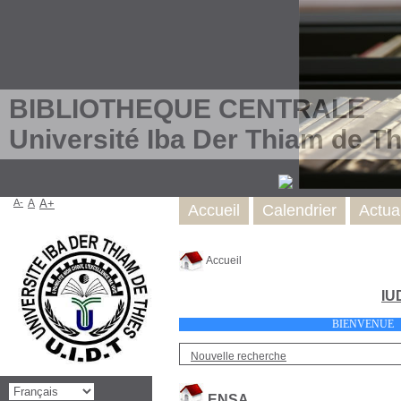
BIBLIOTHEQUE CENTRALE
Université Iba Der Thiam de Th
A-
A
A+
Accueil
Calendrier
Actual
Accueil
IU
BIENVEN
Nouvelle recherche
ENSA