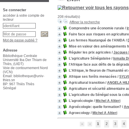
Se connecter
accéder à votre compte de
208 résultat(s)
lecteur
Affiner la recherche
Comprendre une économie rurale
/
I
Faire face aux risques en agriculture
Les fermes Naatangué de l'ANIDA
/
Mot de passe oublié ?
Mise en valeur des aménagements h
Adresse
Réguler les prix agricoles
/
Jacques 
Bibliothèque Centrale
L'agriculture Sénégalaise
/
Ismaïla D
Université Iba Der Thiam de
Thiès, (UIDT)
l'Afrique face aux défis de la dégra
Voie de contournement Nord
L'Afrique, le fleuron de l'humanité e
(VCN)
Email: bibliotheque@univ-
Afrique ses forêts menacées
/
SYLV
thies.sn
Agricultural transition
/
ANGELA HIL
BP: 967 Thiès Thiès
Sénégal
Agriculture et sécurité alimentaire 
L'agriculture du Sénégal sous la colo
L'agroécologie
/
Michel A Altieri
Agroécologie: quelle formation?
/
An
Agroecology
/
Michel A Altieri
1
2
3
4